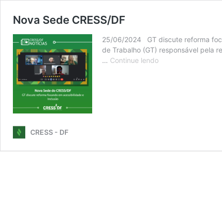
Nova Sede CRESS/DF
25/06/2024 GT discute reforma foca
de Trabalho (GT) responsável pela r
Nova
…
Continue lendo
Sede
CRESS/DF
CRESS - DF