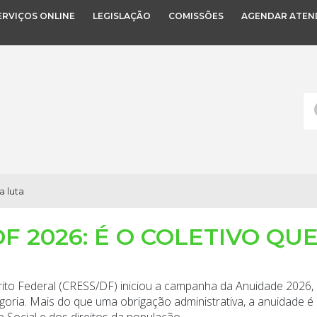
ERVIÇOS ONLINE
LEGISLAÇÃO
COMISSÕES
AGENDAR ATEN
a luta
F 2026: É O COLETIVO QU
trito Federal (CRESS/DF) iniciou a campanha da Anuidade 2026,
goria. Mais do que uma obrigação administrativa, a anuidade é o
 Social e dos direitos da população.