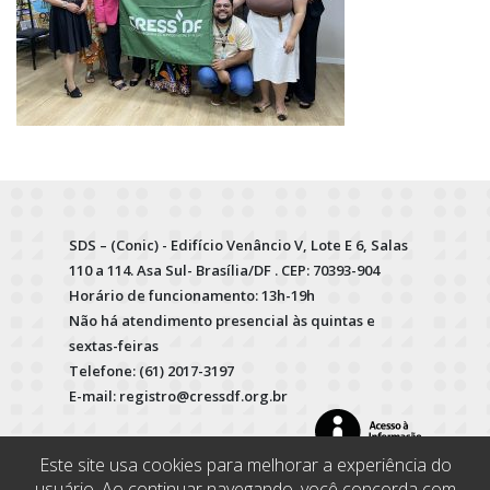
SDS – (Conic) - Edifício Venâncio V, Lote E 6, Salas
110 a 114. Asa Sul- Brasília/DF . CEP: 70393-904
Horário de funcionamento: 13h-19h
Não há atendimento presencial às quintas e
sextas-feiras
Telefone: (61) 2017-3197
E-mail: registro@cressdf.org.br
Este site usa cookies para melhorar a experiência do
usuário. Ao continuar navegando, você concorda com