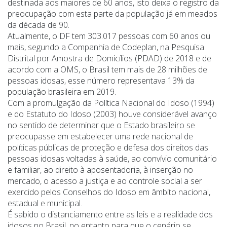
destinada aos maiores de 60 anos, isto deixa o registro da
preocupação com esta parte da população já em meados
da década de 90.
Atualmente, o DF tem 303.017 pessoas com 60 anos ou
mais, segundo a Companhia de Codeplan, na Pesquisa
Distrital por Amostra de Domicílios (PDAD) de 2018 e de
acordo com a OMS, o Brasil tem mais de 28 milhões de
pessoas idosas, esse número representava 13% da
população brasileira em 2019.
Com a promulgação da Política Nacional do Idoso (1994)
e do Estatuto do Idoso (2003) houve considerável avanço
no sentido de determinar que o Estado brasileiro se
preocupasse em estabelecer uma rede nacional de
políticas públicas de proteção e defesa dos direitos das
pessoas idosas voltadas à saúde, ao convívio comunitário
e familiar, ao direito à aposentadoria, à inserção no
mercado, o acesso a justiça e ao controle social a ser
exercido pelos Conselhos do Idoso em âmbito nacional,
estadual e municipal.
É sabido o distanciamento entre as leis e a realidade dos
idosos no Brasil, no entanto para que o cenário se