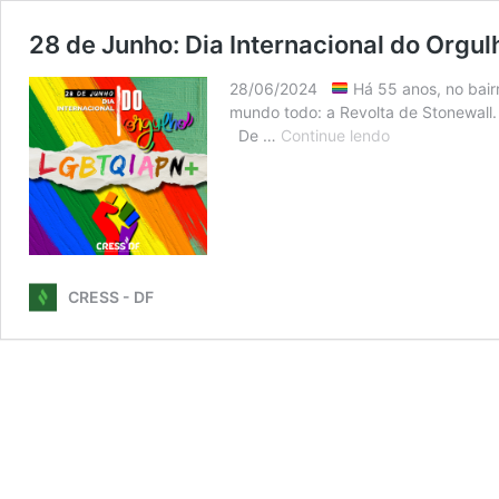
28 de Junho: Dia Internacional do Org
28/06/2024
Há 55 anos, no bair
mundo todo: a Revolta de Stonewall.
28
De …
Continue lendo
de
Junho:
Dia
Internacional
do
Orgulho
CRESS - DF
LGBTQIAPN+