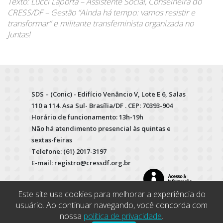
Texto: Lucci Laporta – Assistente Social, Conselheira do
CRESS/DF – Gestão “Ainda há tempo: vamos resistir e
transformar” e militante transfeminista organizada no
Juntas!
SDS – (Conic) - Edifício Venâncio V, Lote E 6, Salas
110 a 114. Asa Sul- Brasília/DF . CEP: 70393-904
Horário de funcionamento: 13h-19h
Não há atendimento presencial às quintas e
sextas-feiras
Telefone: (61) 2017-3197
E-mail: registro@cressdf.org.br
Este site usa cookies para melhorar a experiência do
usuário. Ao continuar navegando, você concorda com
nossa
política de privacidade
.