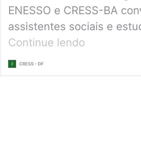
ENESSO e CRESS-BA convi
assistentes sociais e est
A
Continue lendo
GENTE
SOBE
A
CRESS - DF
LADEIRA
POR
LIBERDADE!
VEM
AÍ
O
18º
CBAS,
EM
SALVADOR
(BA)