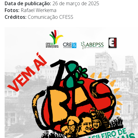
Data de publicação:
26 de março de 2025
Fotos:
Rafael Werkema
Créditos:
Comunicação CFESS