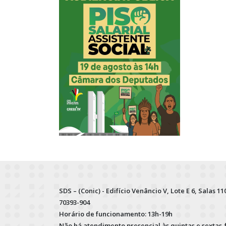
SDS – (Conic) - Edifício Venâncio V, Lote E 6, Salas 110
70393-904
Horário de funcionamento: 13h-19h
Não há atendimento presencial às quintas e sextas-