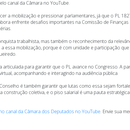
pelo canal da Câmara no YouTube.
ecer a mobilização e pressionar parlamentares, já que o PL 18
embora enfrente desafios importantes na Comissão de Finanças 
érias.
onquista trabalhista, mas também o reconhecimento da relevâ
 a essa mobilização, porque é com unidade e participação que
ueiredo.
rticulada para garantir que o PL avance no Congresso. A parti
virtual, acompanhando e interagindo na audiência pública.
Conselho é também garantir que lutas como essa sejam fortal
a construção coletiva, e o piso salarial é uma pauta estratégi
no canal da Câmara dos Deputados no YouTube
. Envie sua m