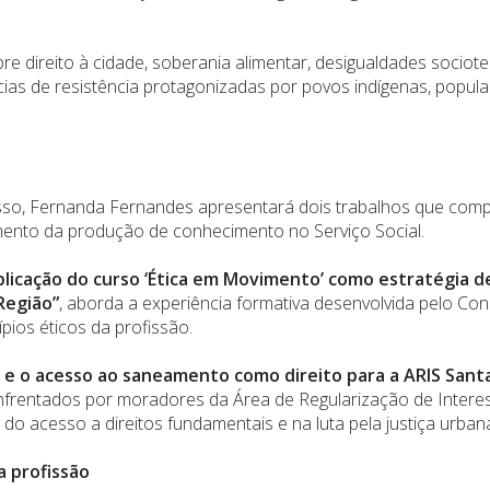
ireito à cidade, soberania alimentar, desigualdades socioterr
ências de resistência protagonizadas por povos indígenas, pop
so, Fernanda Fernandes apresentará dois trabalhos que compa
imento da produção de conhecimento no Serviço Social.
iplicação do curso ‘Ética em Movimento’ como estratégia
 Região”
, aborda a experiência formativa desenvolvida pelo Co
pios éticos da profissão.
l e o acesso ao saneamento como direito para a ARIS Santa
nfrentados por moradores da Área de Regularização de Interess
do acesso a direitos fundamentais e na luta pela justiça urban
a profissão