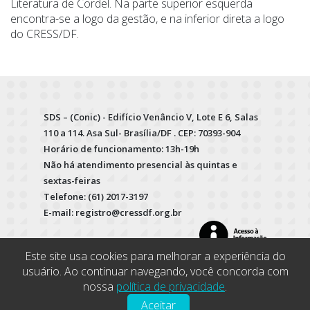
Literatura de Cordel. Na parte superior esquerda
encontra-se a logo da gestão, e na inferior direta a logo
do CRESS/DF.
SDS – (Conic) - Edifício Venâncio V, Lote E 6, Salas
110 a 114. Asa Sul- Brasília/DF . CEP: 70393-904
Horário de funcionamento: 13h-19h
Não há atendimento presencial às quintas e
sextas-feiras
Telefone: (61) 2017-3197
E-mail: registro@cressdf.org.br
Este site usa cookies para melhorar a experiência do
usuário. Ao continuar navegando, você concorda com
nossa
política de privacidade
.
Aceitar