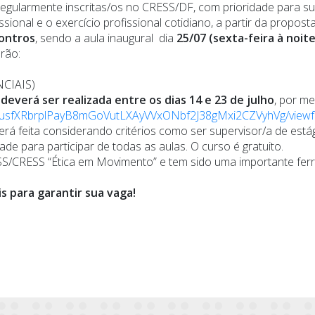
s regularmente inscritas/os no CRESS/DF, com prioridade para s
issional e o exercício profissional cotidiano, a partir da prop
ontros
, sendo a aula inaugural dia
25/07
(sexta-feira à noit
rão:
NCIAIS)
 deverá ser realizada entre os dias 14 e 23 de julho
, por me
LScusfXRbrplPayB8mGoVutLXAyVVxONbf2J38gMxi2CZVyhVg/viewf
rá feita considerando critérios como ser supervisor/a de estági
ade para participar de todas as aulas. O curso é gratuito.
ESS/CRESS “Ética em Movimento” e tem sido uma importante fe
is para garantir sua vaga!