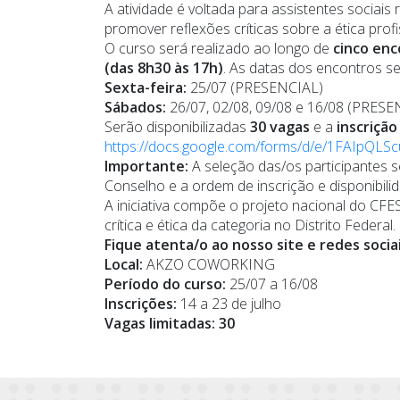
A atividade é voltada para assistentes sociai
promover reflexões críticas sobre a ética prof
O curso será realizado ao longo de
cinco enc
(das 8h30 às 17h)
. As datas dos encontros se
Sexta-feira:
25/07 (PRESENCIAL)
Sábados:
26/07, 02/08, 09/08 e 16/08 (PRESE
Serão disponibilizadas
30 vagas
e a
inscrição
https://docs.google.com/forms/d/e/1FAIpQ
Importante:
A seleção das/os participantes se
Conselho e a ordem de inscrição e disponibilid
A iniciativa compõe o projeto nacional do CF
crítica e ética da categoria no Distrito Federal.
Fique atenta/o ao nosso site e redes socia
Local:
AKZO COWORKING
Período do curso:
25/07 a 16/08
Inscrições:
14 a 23 de julho
Vagas limitadas: 30