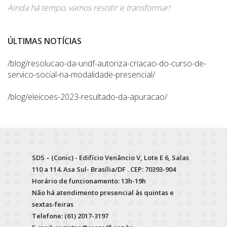
Ainda há tempo, vamos resistir e transformar!
ÚLTIMAS NOTÍCIAS
/blog/resolucao-da-undf-autoriza-criacao-do-curso-de-
servico-social-na-modalidade-presencial/
/blog/eleicoes-2023-resultado-da-apuracao/
SDS – (Conic) - Edifício Venâncio V, Lote E 6, Salas
110 a 114. Asa Sul- Brasília/DF . CEP: 70393-904
Horário de funcionamento: 13h-19h
Não há atendimento presencial às quintas e
sextas-feiras
Telefone: (61) 2017-3197