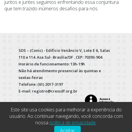
juntos e juntes seguimos enfrentando essa conjuntura
que tem trazido inúmeros desafios para nós.
SDS – (Conic) - Edifício Venâncio V, Lote E 6, Salas
110 a 114. Asa Sul- Brasília/DF . CEP: 70393-904
Horário de funcionamento: 13h-19h
Não há atendimento presencial às quintas e
sextas-feiras
Telefone: (61) 2017-3197
E-mail: registro@cressdf.org.br
Este site usa cookies para melhorar a experiência do
usuário. Ao continuar navegando, você concorda com
nossa
política de privacidade
.
Aceitar