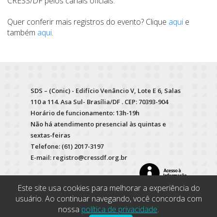
CRESS/DF pelos canais oficiais.
Quer conferir mais registros do evento? Clique
aqui
e
também
aqui
.
SDS – (Conic) - Edifício Venâncio V, Lote E 6, Salas
110 a 114. Asa Sul- Brasília/DF . CEP: 70393-904
Horário de funcionamento: 13h-19h
Não há atendimento presencial às quintas e
sextas-feiras
Telefone: (61) 2017-3197
E-mail: registro@cressdf.org.br
Este site usa cookies para melhorar a experiência do
usuário. Ao continuar navegando, você concorda com
nossa
política de privacidade
.