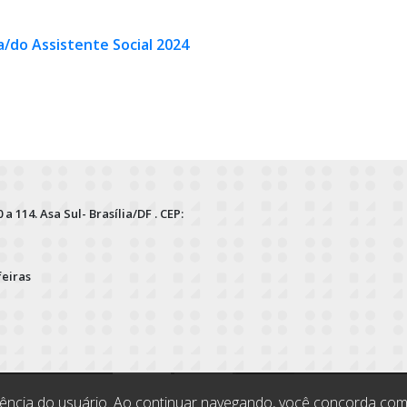
/do Assistente Social 2024
 a 114. Asa Sul- Brasília/DF . CEP:
feiras
riência do usuário. Ao continuar navegando, você concorda c