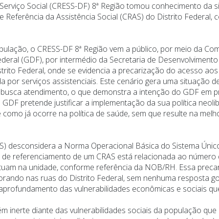
erviço Social (CRESS-DF) 8ª Região tomou conhecimento da si
e Referência da Assistência Social (CRAS) do Distrito Federal,
lação, o CRESS-DF 8ª Região vem a público, por meio da Comi
eral (GDF), por intermédio da Secretaria de Desenvolvimento S
istrito Federal, onde se evidencia a precarização do acesso ao
 por serviços assistenciais. Este cenário gera uma situação de
busca atendimento, o que demonstra a intenção do GDF em p
GDF pretende justificar a implementação da sua política neolib
como já ocorre na política de saúde, sem que resulte na melh
) desconsidera a Norma Operacional Básica do Sistema Único de A
 de referenciamento de um CRAS está relacionada ao número de f
atuam na unidade, conforme referência da NOB/RH. Essa precari
rando nas ruas do Distrito Federal, sem nenhuma resposta go
aprofundamento das vulnerabilidades econômicas e sociais qu
erte diante das vulnerabilidades sociais da população que nec