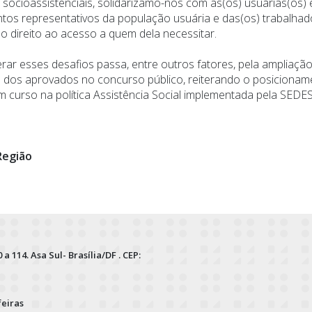
socioassistenciais, solidarizamo-nos com as(os) usuárias(os)
os representativos da população usuária e das(os) trabalhado
 do direito ao acesso a quem dela necessitar.
ar esses desafios passa, entre outros fatores, pela ampliaçã
o dos aprovados no concurso público, reiterando o posicionam
m curso na política Assistência Social implementada pela SEDES,
Região
 a 114. Asa Sul- Brasília/DF . CEP:
feiras