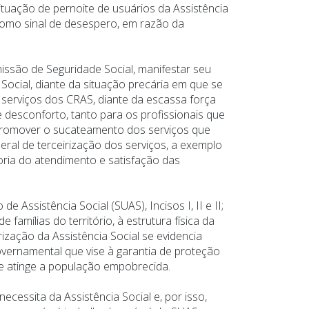
tuação de pernoite de usuários da Assistência
 como sinal de desespero, em razão da
ssão de Seguridade Social, manifestar seu
ocial, diante da situação precária em que se
s serviços dos CRAS, diante da escassa força
 desconforto, tanto para os profissionais que
romover o sucateamento dos serviços que
eral de terceirização dos serviços, a exemplo
oria do atendimento e satisfação das
ssistência Social (SUAS), Incisos I, II e II;
amílias do território, à estrutura física da
zação da Assistência Social se evidencia
vernamental que vise à garantia de proteção
e atinge a população empobrecida.
essita da Assistência Social e, por isso,