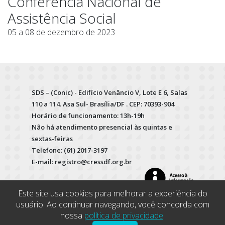
Conferência Nacional de
Assistência Social
05 a 08 de dezembro de 2023
SDS – (Conic) - Edifício Venâncio V, Lote E 6, Salas
110 a 114. Asa Sul- Brasília/DF . CEP: 70393-904
Horário de funcionamento: 13h-19h
Não há atendimento presencial às quintas e
sextas-feiras
Telefone: (61) 2017-3197
E-mail: registro@cressdf.org.br
Este site usa cookies para melhorar a experiência do
usuário. Ao continuar navegando, você concorda com
nossa
política de privacidade
.