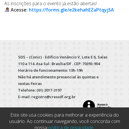
As inscrições para o evento já estão abertas!
Acesse:
https://forms.gle/e2kehahEZaPtqyjSA
SDS – (Conic) - Edifício Venâncio V, Lote E 6, Salas
110 a 114. Asa Sul- Brasília/DF . CEP: 70393-904
Horário de funcionamento: 13h-19h
Não há atendimento presencial às quintas e
sextas-feiras
Telefone: (61) 2017-3197
E-mail: registro@cressdf.org.br
Este site usa cookies para melhorar a experiência do
usuário. Ao continuar navegando, você concorda com
nossa
política de privacidade
.