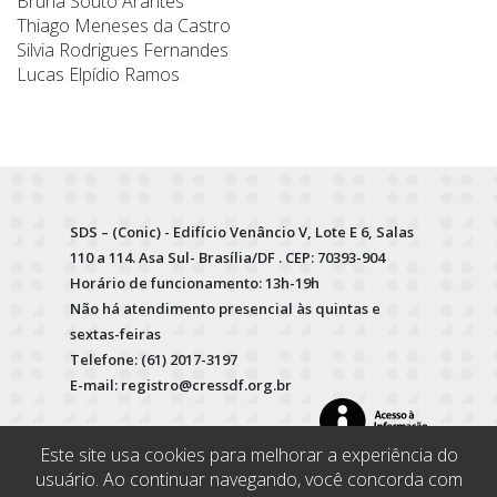
Bruna Souto Arantes
Thiago Meneses da Castro
Silvia Rodrigues Fernandes
Lucas Elpídio Ramos
SDS – (Conic) - Edifício Venâncio V, Lote E 6, Salas
110 a 114. Asa Sul- Brasília/DF . CEP: 70393-904
Horário de funcionamento: 13h-19h
Não há atendimento presencial às quintas e
sextas-feiras
Telefone: (61) 2017-3197
E-mail: registro@cressdf.org.br
Este site usa cookies para melhorar a experiência do
usuário. Ao continuar navegando, você concorda com