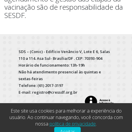
vacinação são de responsabilidade da
SESDF.
SDS – (Conic) - Edifício Venâncio V, Lote E 6, Salas
110 a 114. Asa Sul- Brasília/DF . CEP: 70393-904
Horário de funcionamento: 13h-19h
Não há atendimento presencial às quintas e
sextas-feiras
Telefone: (61) 2017-3197
E-mail: registro@cressdf.org.br
Este site usa cookies para melhorar a experiência do
usuário. Ao continuar navegando, você concorda com
nossa
política de privacidade
.
Aceitar