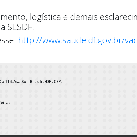
ento, logística e demais esclareci
da SESDF.
esse:
http://www.saude.df.gov.br/va
 a 114. Asa Sul- Brasília/DF . CEP:
feiras