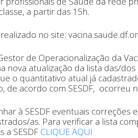
r profissionais de Saúde da rede 
lasse, a partir das 15h.
alizado no site: vacina.saude.df.or
estor de Operacionalização da Vac
 nova atualização da lista das/dos 
que o quantitativo atual já cadastr
ção, de acordo com SESDF, ocorreu n
nhar à SESDF eventuais correções e
astrados/as.
Para verificar a lista c
as a SESDF
CLIQUE AQUI