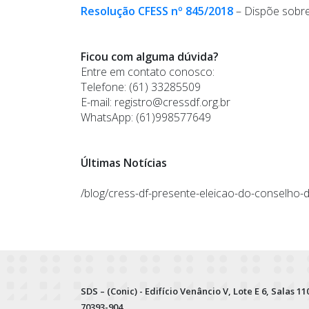
Resolução CFESS nº 845/2018
– Dispõe sobre
Ficou com alguma dúvida?
Entre em contato conosco:
Telefone: (61) 33285509
E-mail:
registro@cressdf.org.br
WhatsApp: (61)998577649
Últimas Notícias
/blog/cress-df-presente-eleicao-do-conselho-de
SDS – (Conic) - Edifício Venâncio V, Lote E 6, Salas 110
70393-904