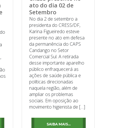
a
ato do dia 02 de
e
Setembro
No dia 2 de setembro a
presidenta do CRESS/DF,
Karina Figueiredo esteve
 do
presente no ato em defesa
da permanência do CAPS
na
Candango no Setor
”
Comercial Sul. A retirada
,
desse importante aparelho
público enfraquecerá as
são
ações de saúde pública e
nos
políticas direcionadas
naquela região, além de
ampliar os problemas
sociais. Em oposição ao
movimento higienista de […]
SAIBA MAIS...