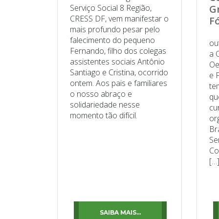
Serviço Social 8 Região,
G
CRESS DF, vem manifestar o
F
mais profundo pesar pelo
No
falecimento do pequeno
ou
Fernando, filho dos colegas
a 
assistentes sociais Antônio
Oe
Santiago e Cristina, ocorrido
e 
ontem. Aos pais e familiares
te
o nosso abraço e
qu
solidariedade nesse
cu
momento tão difícil.
or
Br
Se
Co
[…
SAIBA MAIS...