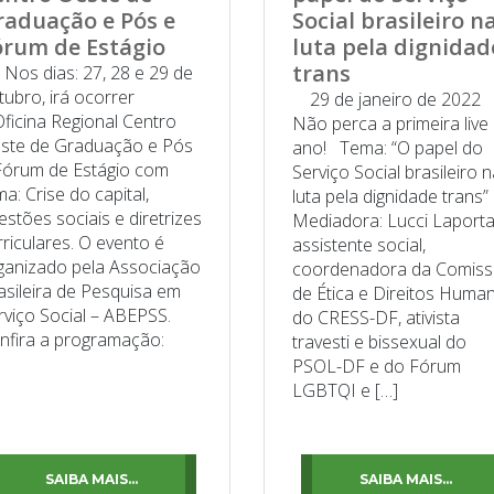
raduação e Pós e
Social brasileiro n
órum de Estágio
luta pela dignidad
trans
s dias: 27, 28 e 29 de
tubro, irá ocorrer
29 de janeiro de 2022
Oficina Regional Centro
Não perca a primeira live
ste de Graduação e Pós
ano! Tema: “O papel do
Fórum de Estágio com
Serviço Social brasileiro 
ma: Crise do capital,
luta pela dignidade trans
estões sociais e diretrizes
Mediadora: Lucci Laporta
rriculares. O evento é
assistente social,
ganizado pela Associação
coordenadora da Comis
asileira de Pesquisa em
de Ética e Direitos Huma
rviço Social – ABEPSS.
do CRESS-DF, ativista
nfira a programação:
travesti e bissexual do
]
PSOL-DF e do Fórum
LGBTQI e […]
SAIBA MAIS...
SAIBA MAIS...