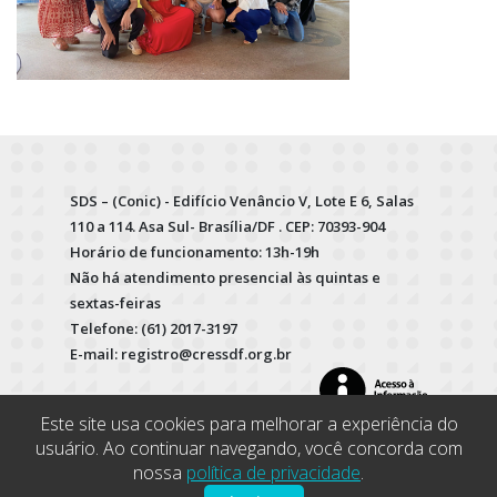
SDS – (Conic) - Edifício Venâncio V, Lote E 6, Salas
110 a 114. Asa Sul- Brasília/DF . CEP: 70393-904
Horário de funcionamento: 13h-19h
Não há atendimento presencial às quintas e
sextas-feiras
Telefone: (61) 2017-3197
E-mail: registro@cressdf.org.br
Este site usa cookies para melhorar a experiência do
usuário. Ao continuar navegando, você concorda com
nossa
política de privacidade
.