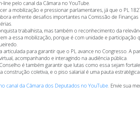
n-line pelo canal da Câmara no YouTube.
ecer a mobilização e pressionar parlamentares, já que o PL 18
embora enfrente desafios importantes na Comissão de Finanças 
érias.
onquista trabalhista, mas também o reconhecimento da relevâ
rem a essa mobilização, porque é com unidade e participação 
ueiredo.
rticulada para garantir que o PL avance no Congresso. A parti
virtual, acompanhando e interagindo na audiência pública.
Conselho é também garantir que lutas como essa sejam fortal
a construção coletiva, e o piso salarial é uma pauta estratégi
no canal da Câmara dos Deputados no YouTube
. Envie sua m